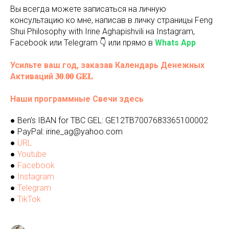
Вы всегда можете записаться на личную
консультацию ко мне, написав в личку страницы Feng
Shui Philosophy with Irine Aghapishvili на Instagram,
Facebook или Telegram 👇 или прямо в
Whats App
Усильте ваш год, заказав Календарь Денежных
Активаций 𝟑𝟎.𝟎𝟎 𝐆𝐄𝐋
Наши программные Свечи здесь
● Ben’s IBAN for TBC GEL: GE12TB7007683365100002
● PayPal: irine_ag@yahoo.com
●
URL
●
Youtube
●
Facebook
●
Instagram
●
Telegram
●
TikTok