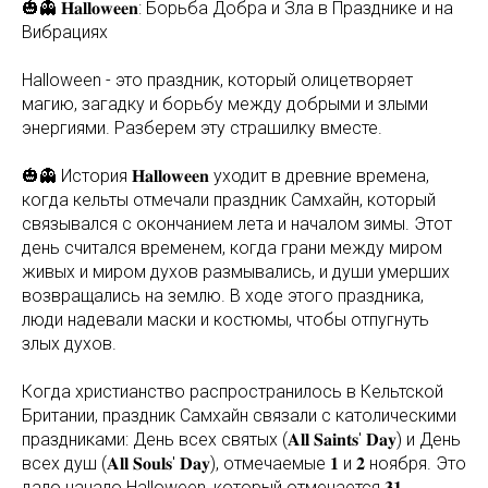
🎃👻 𝐇𝐚𝐥𝐥𝐨𝐰𝐞𝐞𝐧: Борьба Добра и Зла в Празднике и на
Вибрациях
Halloween - это праздник, который олицетворяет
магию, загадку и борьбу между добрыми и злыми
энергиями. Разберем эту страшилку вместе.
🎃👻 История 𝐇𝐚𝐥𝐥𝐨𝐰𝐞𝐞𝐧 уходит в древние времена,
когда кельты отмечали праздник Самхайн, который
связывался с окончанием лета и началом зимы. Этот
день считался временем, когда грани между миром
живых и миром духов размывались, и души умерших
возвращались на землю. В ходе этого праздника,
люди надевали маски и костюмы, чтобы отпугнуть
злых духов.
Когда христианство распространилось в Кельтской
Британии, праздник Самхайн связали с католическими
праздниками: День всех святых (𝐀𝐥𝐥 𝐒𝐚𝐢𝐧𝐭𝐬' 𝐃𝐚𝐲) и День
всех душ (𝐀𝐥𝐥 𝐒𝐨𝐮𝐥𝐬' 𝐃𝐚𝐲), отмечаемые 𝟏 и 𝟐 ноября. Это
дало начало Halloween, который отмечается 𝟑𝟏