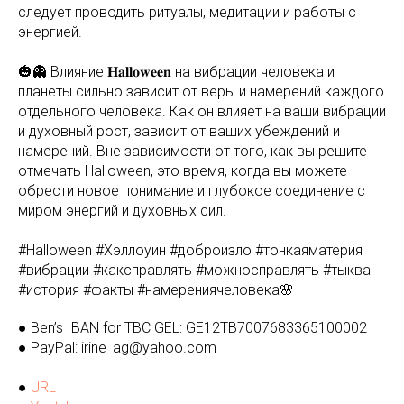
следует проводить ритуалы, медитации и работы с
энергией.
🎃👻 Влияние 𝐇𝐚𝐥𝐥𝐨𝐰𝐞𝐞𝐧 на вибрации человека и
планеты сильно зависит от веры и намерений каждого
отдельного человека. Как он влияет на ваши вибрации
и духовный рост, зависит от ваших убеждений и
намерений. Вне зависимости от того, как вы решите
отмечать Halloween, это время, когда вы можете
обрести новое понимание и глубокое соединение с
миром энергий и духовных сил.
#Halloween #Хэллоуин #доброизло #тонкаяматерия
#вибрации #каксправлять #можносправлять #тыква
#история #факты #намерениячеловека🌸
● Ben’s IBAN for TBC GEL: GE12TB7007683365100002
● PayPal: irine_ag@yahoo.com
●
URL