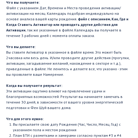
Что вы получаете:
Файл с указанием Дат, Времени и Места проведения активации/
активизации на месяц. Календарь подобран индивидуально на
основе анализа вашей карты рождения.
файл с описанием, Как, Где и
Когда Ставить Активатор или проводить другие действия для
Активации
, так же указанные в файле.Календарь вы получаете в
течение 3 рабочих дней с момента оплаты заказа.
Что вы делаете:
Вы ставите Активатор в указанное в файле время. Это может быть
2часовка или весь день. И/или проводите другие действия (прогулки,
активации, загадываение желаний, нахождение в секторе и т.д.),
приведенные в файле. Не ленитесь и делаете все, что указано - этим
вы проявляете ваше Намерение.
Когда вы получаете результат:
Эти активации ощутимо влияют на привлечение удачи и
благоприятных возможностей. Результат вы начинаете замечать в
течение 30 дней, в зависимости от вашего уровня энергетической
подготовки и Фен Шуй вашего дома.
Что для этого нужно:
Вы присылаете свою дату Рождения (Час, Число, Месяц, Год) с
указанием пола и местом рождения
План БТИ с разметками и замерами согласно пунктам #3 и #4