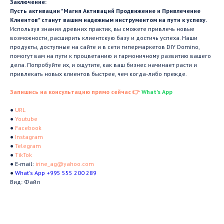
Заключение:
Пусть активации "Магия Активаций Продвижение и Привлечение
Клиентов" станут вашим надежным инструментом на пути к успеху.
Используя знания древних практик, вы сможете привлечь новые
возможности, расширить клиентскую базу и достичь успеха. Наши
продукты, доступные на сайте и в сети гипермаркетов DIY Domino,
помогут вам на пути к процветанию и гармоничному развитию вашего
дела. Попробуйте их, и ощутите, как ваш бизнес начинает расти и
привлекать новых клиентов быстрее, чем когда-либо прежде.
Запишись на консультацию прямо сейчас 👉
What's App
●
URL
●
Youtube
●
Facebook
●
Instagram
●
Telegram
●
TikTok
● E-mail:
irine_ag@yahoo.com
●
What's App +995 555 200 289
Вид: Файл