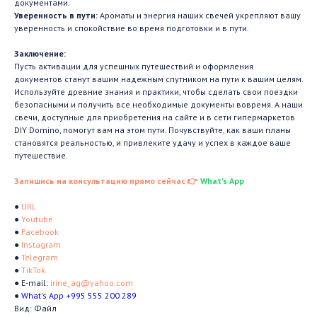
документами.
Уверенность в пути:
Ароматы и энергия наших свечей укрепляют вашу
уверенность и спокойствие во время подготовки и в пути.
Заключение:
Пусть активации для успешных путешествий и оформления
документов станут вашим надежным спутником на пути к вашим целям.
Используйте древние знания и практики, чтобы сделать свои поездки
безопасными и получить все необходимые документы вовремя. А наши
свечи, доступные для приобретения на сайте и в сети гипермаркетов
DIY Domino, помогут вам на этом пути. Почувствуйте, как ваши планы
становятся реальностью, и привлеките удачу и успех в каждое ваше
путешествие.
Запишись на консультацию прямо сейчас 👉
What's App
●
URL
●
Youtube
●
Facebook
●
Instagram
●
Telegram
●
TikTok
● E-mail:
irine_ag@yahoo.com
●
What's App +995 555 200 289
Вид: Файл