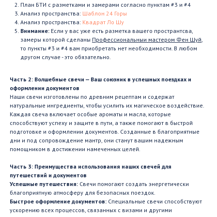
План БТИ с разметками и замерами согласно пунктам #3 и #4
Анализ пространства:
Шаблон 24 Горы
Анализ пространства:
Квадрат Ло Шу
Внимание:
Если у вас уже есть разметка вашего пространтсва,
замеры которой сделаны
Профессиональныи мастером Фен Шуй
,
то пункты #3 и #4 вам приобретать нет необходимости. В любом
другом случае - это обязательно.
Часть 2: Волшебные свечи — Ваш союзник в успешных поездках и
оформлении документов
Наши свечи изготовлены по древним рецептам и содержат
натуральные ингредиенты, чтобы усилить их магическое воздействие.
Каждая свеча включает особые ароматы и масла, которые
способствуют успеху и защите в пути, а также помогают в быстрой
подготовке и оформлении документов. Созданные в благоприятные
дни и под сопровождение мантр, они станут вашим надежным
помощником в достижении намеченных целей.
Часть 3: Преимущества использования наших свечей для
путешествий и документов
Успешные путешествия:
Свечи помогают создать энергетически
благоприятную атмосферу для безопасных поездок.
Быстрое оформление документов:
Специальные свечи способствуют
ускорению всех процессов, связанных с визами и другими