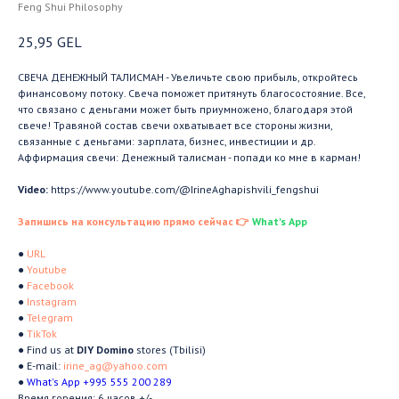
Feng Shui Philosophy
25,95
GEL
СВЕЧА ДЕНЕЖНЫЙ ТАЛИСМАН - Увеличьте свою прибыль, откройтесь
финансовому потоку. Свеча поможет притянуть благосостояние. Все,
что связано с деньгами может быть приумножено, благодаря этой
свече! Травяной состав свечи охватывает все стороны жизни,
связанные с деньгами: зарплата, бизнес, инвестиции и др.
Аффирмация свечи: Денежный талисман - попади ко мне в карман!
Video:
https://www.youtube.com/@IrineAghapishvili_fengshui
Запишись на консультацию прямо сейчас 👉
What's App
●
URL
●
Youtube
●
Facebook
●
Instagram
●
Telegram
●
TikTok
● Find us at
DIY Domino
stores (Tbilisi)
● E-mail:
irine_ag@yahoo.com
●
What's App +995 555 200 289
Время горения: 6 часов +/-