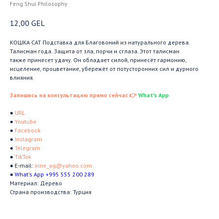
Feng Shui Philosophy
12,00
GEL
КОШКА CAT Подставка для Благовоний из натурального дерева.
Талисман года. Защита от зла, порчи и сглаза. Этот талисман
также принесет удачу. Он обладает силой, принесёт гармонию,
исцеление, процветание, убережёт от потусторонних сил и дурного
влияния.
Запишись на консультацию прямо сейчас 👉
What's App
●
URL
●
Youtube
●
Facebook
●
Instagram
●
Telegram
●
TikTok
● E-mail:
irine_ag@yahoo.com
●
What's App +995 555 200 289
Материал: Дерево
Страна производства: Турция