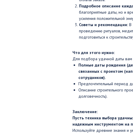
Подробное описание каждо
благоприятные даты, но и вр
усиления положительной эне
Советы и рекомендации:
В 
проведению ритуалов, медит
подготовиться к строительст
Что для этого нужно:
Для подбора удачной даты вам 
Полные даты рождения (ден
связанных с проектом (нап
сотрудников).
Предпочтительный период дл
Описание строительного проек
долговечность).
Заключение:
Пусть техника выбора удачны
надежным инструментом на пу
Используйте древние знания и у