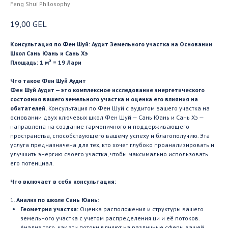
Feng Shui Philosophy
19,00
GEL
Консультация по Фен Шуй: Аудит Земельного участка на Основании
Школ Сань Юань и Сань Хэ
Площадь: 1 м² = 19 Лари
Что такое Фен Шуй Аудит
Фен Шуй Аудит — это комплексное исследование энергетического
состояния вашего земельного участка и оценка его влияния на
обитателей.
Консультация по Фен Шуй с аудитом вашего участка на
основании двух ключевых школ Фен Шуй — Сань Юань и Сань Хэ —
направлена на создание гармоничного и поддерживающего
пространства, способствующего вашему успеху и благополучию. Эта
услуга предназначена для тех, кто хочет глубоко проанализировать и
улучшить энергию своего участка, чтобы максимально использовать
его потенциал.
Что включает в себя консультация:
1.
Анализ по школе Сань Юань:
Геометрия участка:
Оценка расположения и структуры вашего
земельного участка с учетом распределения ци и её потоков.
Анализ того, как эти потоки влияют на различные сферы вашей