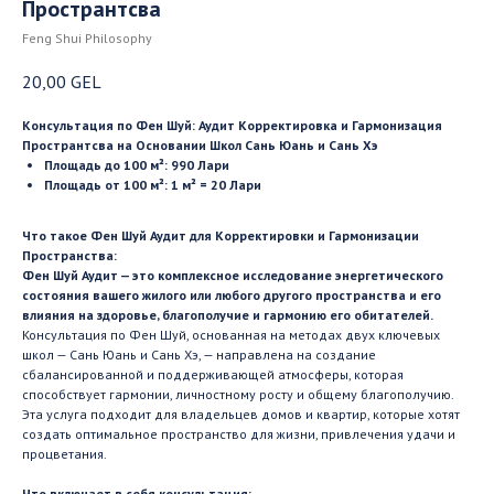
Пространтсва
Feng Shui Philosophy
20,00
GEL
Консультация по Фен Шуй: Аудит Корректировка и Гармонизация
Пространтсва на Основании Школ Сань Юань и Сань Хэ
Площадь до 100 м²: 990 Лари
Площадь от 100 м²: 1 м² = 20 Лари
Что такое Фен Шуй Аудит для Корректировки и Гармонизации
Пространства:
Фен Шуй Аудит — это комплексное исследование энергетического
состояния вашего жилого или любого другого пространства и его
влияния на здоровье, благополучие и гармонию его обитателей.
Консультация по Фен Шуй, основанная на методах двух ключевых
школ — Сань Юань и Сань Хэ, — направлена на создание
сбалансированной и поддерживающей атмосферы, которая
способствует гармонии, личностному росту и общему благополучию.
Эта услуга подходит для владельцев домов и квартир, которые хотят
создать оптимальное пространство для жизни, привлечения удачи и
процветания.
Что включает в себя консультация: