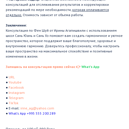
консультаций для отслеживания результатов и корректировки
рекомендаций по мере необходимости,
которая оплачивается
отдельно.
Стоимость зависит от объема работы.
Заключение:
Консультация по Фен Шуй от Ирины Агапишвили с использованием
школ Сань Юань и Сань Хэ поможет вам создать гармоничное и уютное
пространство, которое поддержит ваше благополучие, здоровье и
внутреннюю гармонию. Доверьтесь профессионалу, чтобы настроить
ваше пространство на максимальное спокойствие и позитивные
изменения в жизни.
Запишись на консультацию прямо сейчас 👉
What's App
●
URL
●
Youtube
●
Facebook
●
Instagram
●
Telegram
●
TikTok
● E-mail:
irine_ag@yahoo.com
●
What's App +995 555 200 289
Площадь до 100 м²: 990 Лари