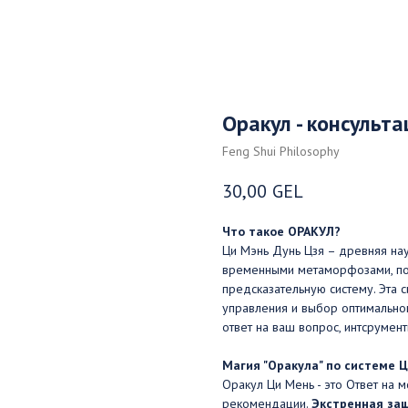
Оракул - консульт
Feng Shui Philosophy
30,00
GEL
Что такое ОРАКУЛ?
Ци Мэнь Дунь Цзя – древняя нау
временными метаморфозами, по
предсказательную систему. Эта 
управления и выбор оптимальног
ответ на ваш вопрос, интсрумен
Магия "Оракула" по системе 
Оракул Ци Мень - это Ответ на 
рекомендации.
Экстренная защ