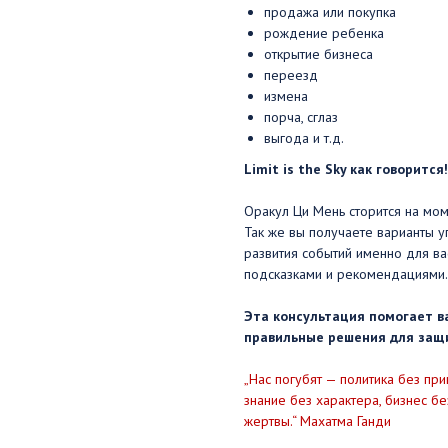
продажа или покупка
рождение ребенка
открытие бизнеса
переезд
измена
порча, сглаз
выгода и т.д.
Limit is the Sky как говорится!
Оракул Ци Мень сторится на мом
Так же вы получаете варианты у
развития событий именно для ва
подсказками и рекомендациями.
Эта консультация помогает в
правильные решения для защи
„Нас погубят — политика без при
знание без характера, бизнес бе
жертвы.“ Махатма Ганди