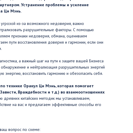
артнером. Устранение проблемы и усиление
а Ци Мэнь.
 угрозой из-за возможного недоверия, важно
трализовать разрушительные факторы. С помощью
вляем признаки недоверия, обмана, оцениваем
аем пути восстановления доверия и гармонии, если они
.
агностика, а важный шаг на пути к защите вашей Бизнеса
 обнаружение и нейтрализация разрушительных энергий
ю энергию, восстановить гармонию и обезопасить себя.
 по технике Оракул Ци Мэнь, которая помогает
Зависти, Враждебности и т.д.) во взаимоотношениях
 древних китайских методик мы устанавливаем,
ействие на вас и предлагаем эффективные способы его
ваш вопрос по схеме: