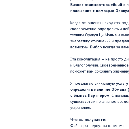
Бизнес взаимоотношейний с п
положения с помощью Оракул
Когда отношения находятся под
своевременно определить и ней
техники Оракул Ци Мэнь мы выя
энергетику отношений и предлаг
возможны. Выбор всегда за вами
Эта консультация — не просто ди
и Благополучия. Своевременное
поможет вам сохранить жизненну
Я предлагаю уникальную
услугу
определить наличие Обмана (
с Бизнес Партнером.
С помощью
существует ли негативное возд
устранения.
Что вы получаете:
Файл с развернутым ответом на 