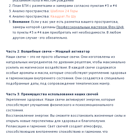
указанием пола и местом рождения
План БТИ с разметками и замерами согласно пунктам #3 и #4
Анализ пространства:
Шаблон 24 Горы
Анализ пространства:
Квадрат Ло Шу
Внимание:
Если у вас уже есть разметка вашего пространтсва,
замеры которой сделаны
Профессиональныи мастером Фен Шуй
,
то пункты #3 и #4 вам приобретать нет необходимости. В любом
другом случае - это обязательно.
Часть 2: Волшебные свечи — Мощный активатор
Наши свечи — это не просто обычные свечи. Они изготовлены из
натуральных ингредиентов по древним рецептам, чтобы максимально
усилить их магическое воздействие. В каждой свече содержатся
особые ароматы и масла, которые способствуют укреплению здоровья
и гармонизации внутреннего состояния. Они создаются в специально
подобранные даты, под сопровождение тематических мантр.
Часть 3: Преимущества использования наших свечей
Укрепление здоровья: Наши свечи активируют энергии, которые
способствуют улучшению физического и психоэмоционального
состояния.
Восстановление энергии: Вы сможете восстановить жизненные силы и
открыть новые перспективы для здоровья и благополучия.
Релаксация и гармония: Свет свечей создает атмосферу,
способствующую внутреннему спокойствию и гармонии, что