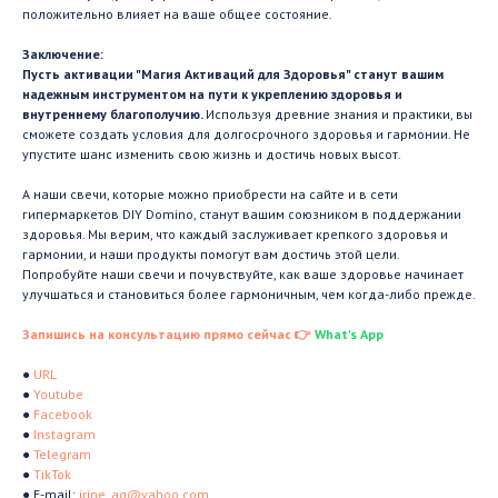
положительно влияет на ваше общее состояние.
Заключение:
Пусть активации "Магия Активаций для Здоровья" станут вашим
надежным инструментом на пути к укреплению здоровья и
внутреннему благополучию.
Используя древние знания и практики, вы
сможете создать условия для долгосрочного здоровья и гармонии. Не
упустите шанс изменить свою жизнь и достичь новых высот.
А наши свечи, которые можно приобрести на сайте и в сети
гипермаркетов DIY Domino, станут вашим союзником в поддержании
здоровья. Мы верим, что каждый заслуживает крепкого здоровья и
гармонии, и наши продукты помогут вам достичь этой цели.
Попробуйте наши свечи и почувствуйте, как ваше здоровье начинает
улучшаться и становиться более гармоничным, чем когда-либо прежде.
Запишись на консультацию прямо сейчас 👉
What's App
●
URL
●
Youtube
●
Facebook
●
Instagram
●
Telegram
●
TikTok
● E-mail:
irine_ag@yahoo.com