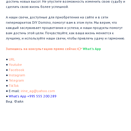
достичь новых высот. Не упустите возможность изменить свою судьбу и
сделать свою жизнь более успешной.
А наши свечи, доступные для приобретения на сайте и в сети
гипермаркетов DIY Domino, помогут вам в этом пути. Мы верим, что
каждый заслуживает процветания и успеха, и наши продукты помогут
вам достичь этой цели. Почувствуйте, как ваша жизнь меняется к
лучшему, и используйте наши свечи, чтобы привлечь удачу и гармонию.
Запишись на консультацию прямо сейчас 👉
What's App
●
URL
●
Youtube
●
Facebook
●
Instagram
●
Telegram
●
TikTok
● E-mail:
irine_ag@yahoo.com
●
What's App +995 555 200 289
Вид: Файл