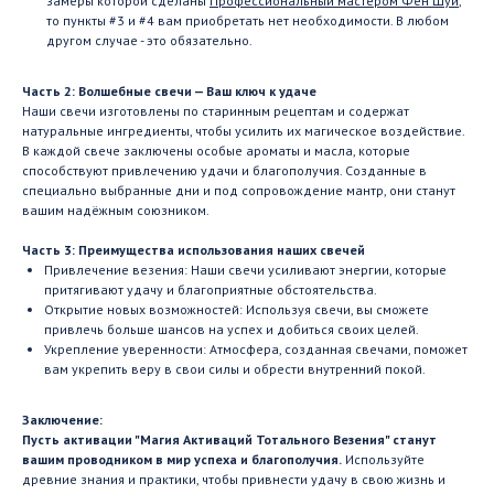
замеры которой сделаны
Профессиональныи мастером Фен Шуй
,
то пункты #3 и #4 вам приобретать нет необходимости. В любом
другом случае - это обязательно.
Часть 2: Волшебные свечи — Ваш ключ к удаче
Наши свечи изготовлены по старинным рецептам и содержат
натуральные ингредиенты, чтобы усилить их магическое воздействие.
В каждой свече заключены особые ароматы и масла, которые
способствуют привлечению удачи и благополучия. Созданные в
специально выбранные дни и под сопровождение мантр, они станут
вашим надёжным союзником.
Часть 3: Преимущества использования наших свечей
Привлечение везения: Наши свечи усиливают энергии, которые
притягивают удачу и благоприятные обстоятельства.
Открытие новых возможностей: Используя свечи, вы сможете
привлечь больше шансов на успех и добиться своих целей.
Укрепление уверенности: Атмосфера, созданная свечами, поможет
вам укрепить веру в свои силы и обрести внутренний покой.
Заключение:
Пусть активации "Магия Активаций Тотального Везения" станут
вашим проводником в мир успеха и благополучия.
Используйте
древние знания и практики, чтобы привнести удачу в свою жизнь и