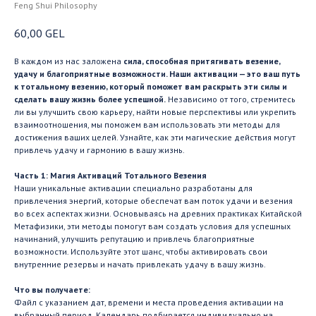
Feng Shui Philosophy
60,00
GEL
В каждом из нас заложена
сила, способная притягивать везение,
удачу и благоприятные возможности. Наши активации — это ваш путь
к тотальному везению, который поможет вам раскрыть эти силы и
сделать вашу жизнь более успешной.
Независимо от того, стремитесь
ли вы улучшить свою карьеру, найти новые перспективы или укрепить
взаимоотношения, мы поможем вам использовать эти методы для
достижения ваших целей. Узнайте, как эти магические действия могут
привлечь удачу и гармонию в вашу жизнь.
Часть 1: Магия Активаций Тотального Везения
Наши уникальные активации специально разработаны для
привлечения энергий, которые обеспечат вам поток удачи и везения
во всех аспектах жизни. Основываясь на древних практиках Китайской
Метафизики, эти методы помогут вам создать условия для успешных
начинаний, улучшить репутацию и привлечь благоприятные
возможности. Используйте этот шанс, чтобы активировать свои
внутренние резервы и начать привлекать удачу в вашу жизнь.
Что вы получаете:
Файл с указанием дат, времени и места проведения активации на
выбранный период. Календарь подбирается индивидуально на