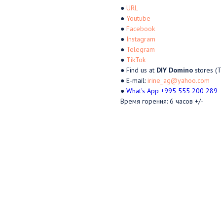
●
URL
●
Youtube
●
Facebook
●
Instagram
●
Telegram
●
TikTok
● Find us at
DIY Domino
stores (Tb
● E-mail:
irine_ag@yahoo.com
●
What's App +995 555 200 289
Время горения: 6 часов +/-