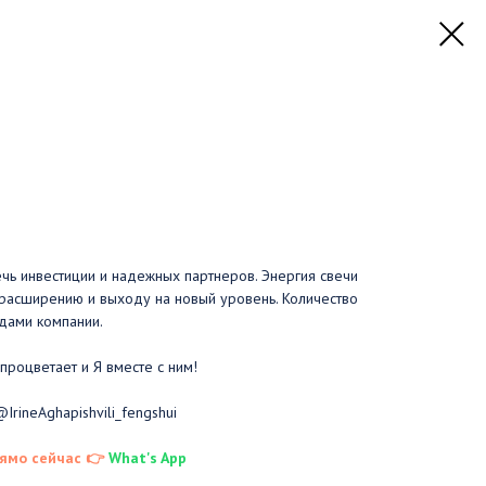
чь инвестиции и надежных партнеров. Энергия свечи
, расширению и выходу на новый уровень. Количество
дами компании.
роцветает и Я вместе с ним!
IrineAghapishvili_fengshui
ямо сейчас 👉
What's App