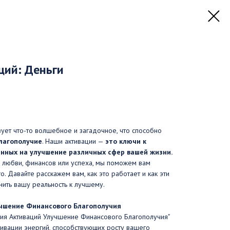
ций: Деньги
вует что-то волшебное и загадочное, что способно
благополучие
. Наши активации —
это ключи к
енных на улучшение различных сфер вашей жизни.
, любви, финансов или успеха, мы поможем вам
о. Давайте расскажем вам, как это работает и как эти
нить вашу реальность к лучшему.
учшение Финансового Благополучия
гия Активаций Улучшение Финансового Благополучия"
ивации энергий, способствующих росту вашего