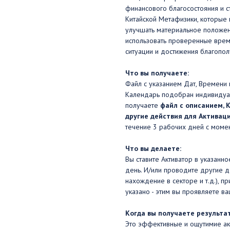
финансового благосостояния и с
Китайской Метафизики, которые 
улучшать материальное положени
использовать проверенные вре
ситуации и достижения благопол
Что вы получаете:
Файл с указанием Дат, Времени 
Календарь подобран индивидуал
получаете
файл с описанием, К
другие действия для Активац
течение 3 рабочих дней с момен
Что вы делаете:
Вы ставите Активатор в указанно
день. И/или проводите другие де
нахождение в секторе и т.д.), п
указано - этим вы проявляете в
Когда вы получаете результат
Это эффективные и ощутимие акт