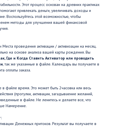
табильности. Этот процесс основан на древних практиках
помогают привлекать деньги, увеличивать доходы и
е. Воспользуйтесь этой возможностью, чтобы
менем методы для улучшения вашей финансовой
учия.
и Места проведения активации / активизации на месяц.
ьно на основе анализа вашей карты рождения. Вы
ак, Где и Когда Ставить Активатор или проводить
ии
, так же указанные в файле. Календарь вы получаете в
та оплаты заказа.
е в файле время. Это может быть 2часовка или весь
йствия (прогулки, активации, загадываение желаний,
риведенные в файле. Не ленитесь и делаете все, что
аше Намерение.
:
ивации Денежных притоков. Результат вы получаете в