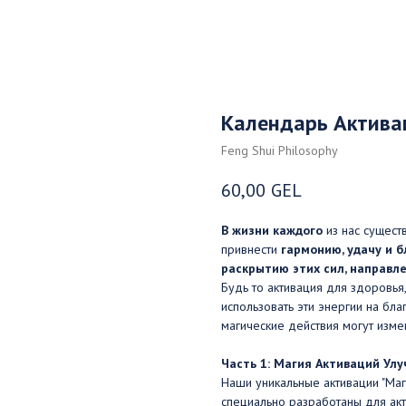
Календарь Актива
Feng Shui Philosophy
60,00
GEL
В жизни каждого
из нас сущест
привнести
гармонию, удачу и 
раскрытию этих сил, направл
Будь то активация для здоровья
использовать эти энергии на благ
магические действия могут изме
Часть 1: Магия Активаций Ул
Наши уникальные активации "Ма
специально разработаны для акт