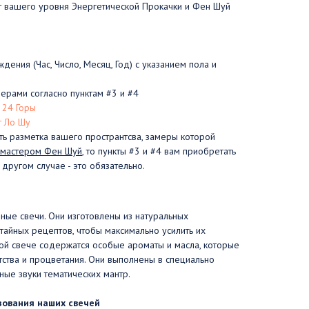
от вашего уровня Энергетической Прокачки и Фен Шуй
дения (Час, Число, Месяц, Год) с указанием пола и
ерами согласно пунктам #3 и #4
 24 Горы
т Ло Шу
ть разметка вашего пространтсва, замеры которой
 мастером Фен Шуй
, то пункты #3 и #4 вам приобретать
другом случае - это обязательно.
чные свечи. Они изготовлены из натуральных
тайных рецептов, чтобы максимально усилить их
дой свече содержатся особые ароматы и масла, которые
ства и процветания. Они выполнены в специально
ые звуки тематических мантр.
ования наших свечей