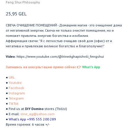
Feng Shui Philosophy
25,95
GEL
СВЕЧА ОЧИЩЕНИЕ ПОМЕЩЕНИЙ - Домашняя магия - это очищение дома
от негативной энергии. Свеча не только очистит помещение, но и
поможет привлечь энергию богатства и изобилия.
Аффирмация свечи: "Я с легкостью очищаю свой дом (офис) от и
негатива и привлекаю великое богатство и благополучие!"
Video:
https://www.youtube.com/@IrineAghapishvili_fengshui
Запишись на консультацию прямо сейчас 👉
What's App
●
URL
●
Youtube
●
Facebook
●
Instagram
●
Telegram
●
TikTok
● Find us at
DIY Domino
stores (Tbilisi)
● E-mail:
irine_ag@yahoo.com
●
What's App +995 555 200 289
Время горения: 6 часов +/-