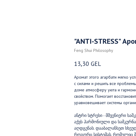
"ANTI-STRESS" Аро
Feng Shui Philosophy
13,30
GEL
Аромат этого агарбати мягко усп
с силами и решить все проблемы
доме атмосферу уюта и гармони
свойством. Помогает восстановит
уравновешивает системы органи
ანტრი სტრესი - მშვენიერი ს
აქვს ჰარმონიული და სამკურნ
აღდგენას. დააბალანსეთ სხეულ
როგორც სისტემას, რომელიც შედ