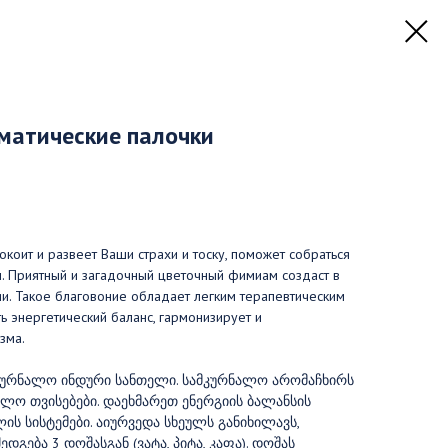
матические палочки
окоит и развеет Ваши страхи и тоску, поможет собраться
. Приятный и загадочный цветочный фимиам создаст в
и. Такое благовоние обладает легким терапевтическим
ь энергетический баланс, гармонизирует и
зма.
ამკურნალო ინდური სანთელი. სამკურნალო არომაჩხირს
ალო თვისებები. დაეხმარეთ ენერგიის ბალანსის
ის სისტემები. აიურვედა სხეულს განიხილავს,
გება 3 დოშასგან (ვატა, პიტა, კაფა). დოშას