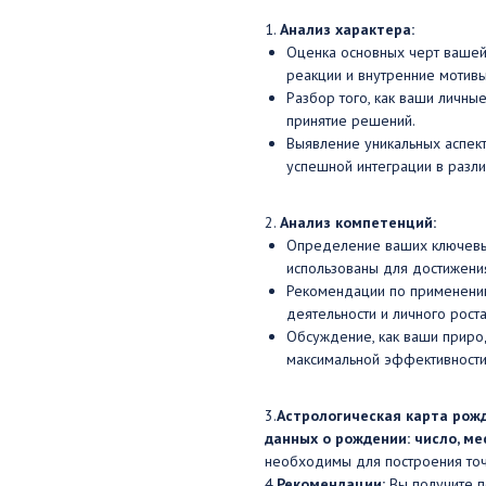
1.
Анализ характера:
Оценка основных черт вашей 
реакции и внутренние мотивы
Разбор того, как ваши личны
принятие решений.
Выявление уникальных аспек
успешной интеграции в разл
2.
Анализ компетенций:
Определение ваших ключевых
использованы для достижения
Рекомендации по применению
деятельности и личного роста
Обсуждение, как ваши приро
максимальной эффективности
3.
Астрологическая карта рож
данных о рождении: число, мес
необходимы для построения точн
4.
Рекомендации:
Вы получите 