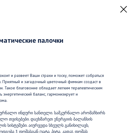
матические палочки
окоит и развеет Ваши страхи и тоску, поможет собраться
. Приятный и загадочный цветочный фимиам создаст в
и. Такое благовоние обладает легким терапевтическим
ь энергетический баланс, гармонизирует и
зма.
ამკურნალო ინდური სანთელი. სამკურნალო არომაჩხირს
ალო თვისებები. დაეხმარეთ ენერგიის ბალანსის
ის სისტემები. აიურვედა სხეულს განიხილავს,
გება 3 დოშასგან (ვატა, პიტა, კაფა). დოშას