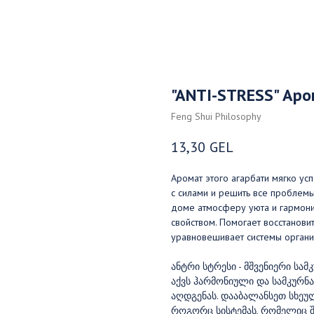
"ANTI-STRESS" Аро
Feng Shui Philosophy
13,30
GEL
Аромат этого агарбати мягко усп
с силами и решить все проблемы
доме атмосферу уюта и гармони
свойством. Помогает восстановит
уравновешивает системы органи
ანტრი სტრესი - მშვენიერი ს
აქვს ჰარმონიული და სამკურნ
აღდგენას. დააბალანსეთ სხეულ
როგორც სისტემას, რომელიც შედ